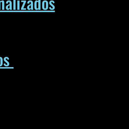
nalizados
os