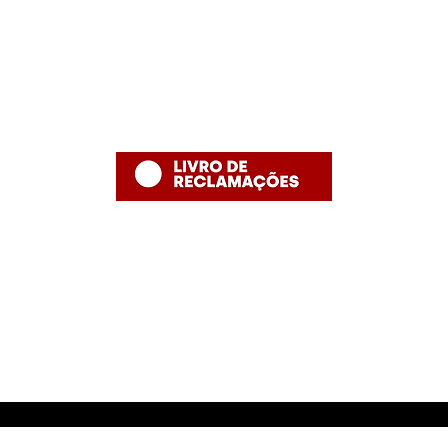
thefishshoppt@gmail.com
Termos e Condições
Numero de telefone: 215958886 (
Política de Privacidade
número fixo nacional)
Política de Devolução
Política de Entrega
Desenvolvido por The Fish Shop
Hugo Alexandre Lopes de Jesus ,nome comercial "The Fish Shop"
NIF: PT 231848293
Rua Bento Jesus Caraça nº4
2835-069 Baixa da Banheira
E-mail: thefishshoppt@gmail.com