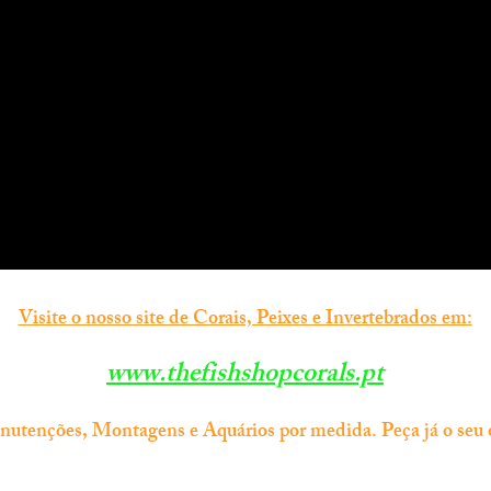
Visite o nosso site de Corais, Peixes e Invertebrados em:
www.thefishshopcorals.pt
tenções, Montagens e Aquários por medida. Peça já o seu 
Informação
Contacto