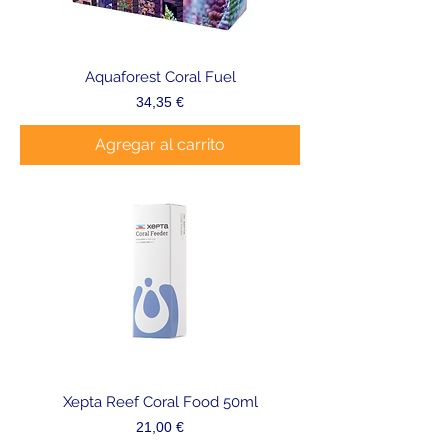
Aquaforest Coral Fuel
Precio
34,35 €
Agregar al carrito
Xepta Reef Coral Food 50ml
Precio
21,00 €