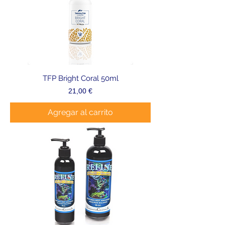
TFP Bright Coral 50ml
Precio
21,00 €
Agregar al carrito