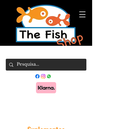
Pague em 3x sem juros com Klarna.
Saber
mais