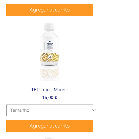
Agregar al carrito
TFP Trace Marine
Precio
15,00 €
Agregar al carrito