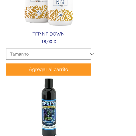
TFP NP DOWN
Precio
18,00 €
Agregar al carrito