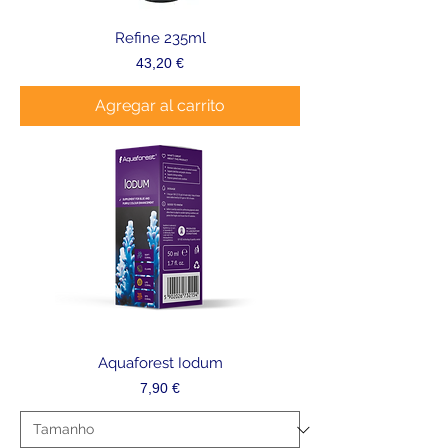
Refine 235ml
Precio
43,20 €
Agregar al carrito
Aquaforest Iodum
Precio
7,90 €