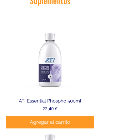
Suplementos
ATI Essential Phospho 500ml
Precio
22,40 €
Agregar al carrito