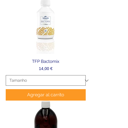
TFP Bactomix
Precio
14,00 €
Agregar al carrito