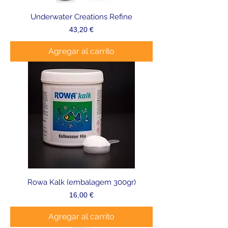
Underwater Creations Refine
Precio
43,20 €
Agregar al carrito
Rowa Kalk (embalagem 300gr)
Precio
16,00 €
Agregar al carrito