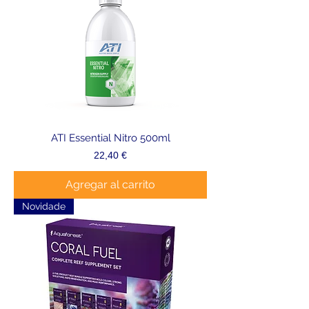
ATI Essential Nitro 500ml
Precio
22,40 €
Agregar al carrito
Novidade