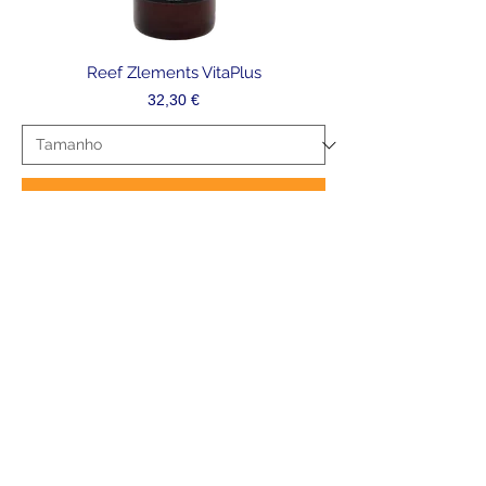
Reef Zlements VitaPlus
Precio
32,30 €
Agregar al carrito
Novidade
Polyp Up