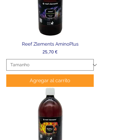
Reef Zlements AminoPlus
Precio
25,70 €
Agregar al carrito