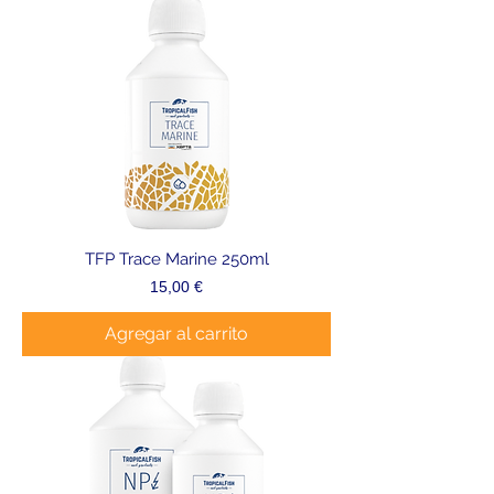
TFP Trace Marine 250ml
Precio
15,00 €
Agregar al carrito