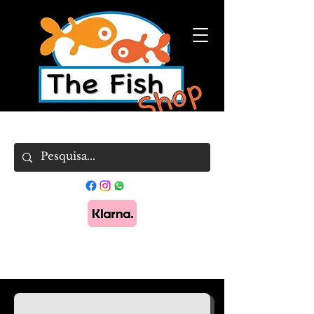
Pague em 3x sem juros com Klarna.
Saber
mais