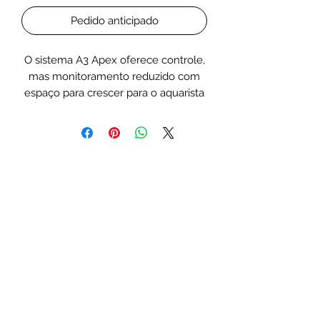
Pedido anticipado
O sistema A3 Apex oferece controle,
mas monitoramento reduzido com
espaço para crescer para o aquarista
do dia a dia.
QUAL APEX É CERTO PARA MIM :
A
AP
AP
PE
EX
EX
X
J
P
R
R
O
Quero monitorar meu
ok
ok
ok
aquário a qualquer momento
de qualquer dispositivo.
Quero monitorar parâmetros
ok
ok
ok