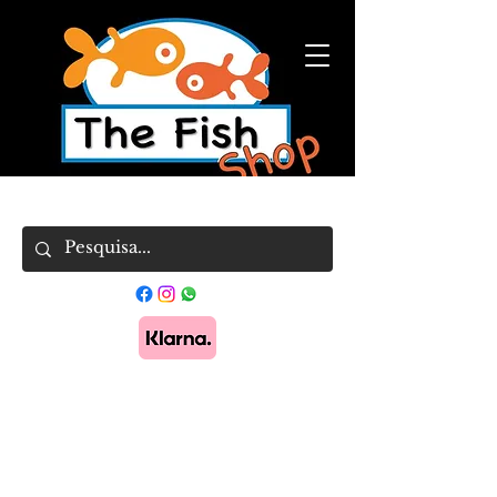
Pague em 3x sem juros com Klarna.
Saber
mais