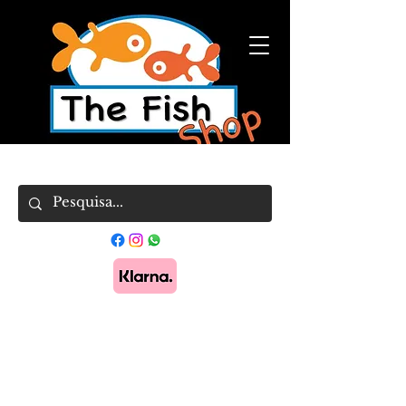
Pague em 3x sem juros com Klarna.
Saber
mais