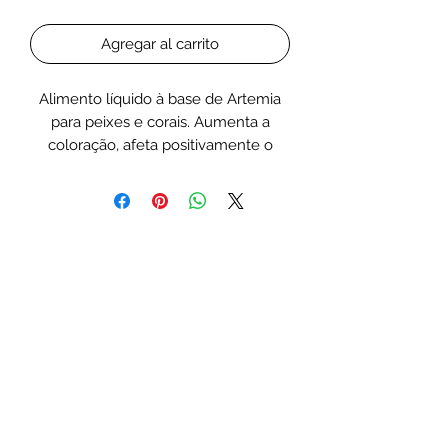
Agregar al carrito
Alimento líquido à base de Artemia
para peixes e corais. Aumenta a
coloração, afeta positivamente o
desenvolvimento dos animais.
AF Liquid Artemia é um alimento
líquido concentrado. Não contém
conservantes prejudiciais. A
composição transparente e simples
proporciona aos habitantes do
aquário uma dieta quase idêntica à
natural. Aumenta a coloração, afeta
positivamente o desenvolvimento
sustentável dos animais.