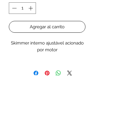
Agregar al carrito
Skimmer interno ajustável acionado
por motor
Experimente uma água cristalina
com o EVO 100!
Eficiência máxima com consumo
mínimo de energia máxima de 5
watts.
O skimmer motorizado com caixa
acrílica fina e bomba de roda de
agulha oferece máxima saída de ar e
operação de sussurro-quieto.
Graças ao sistema de montagem
variável, o skimmer EVO 100 pode ser