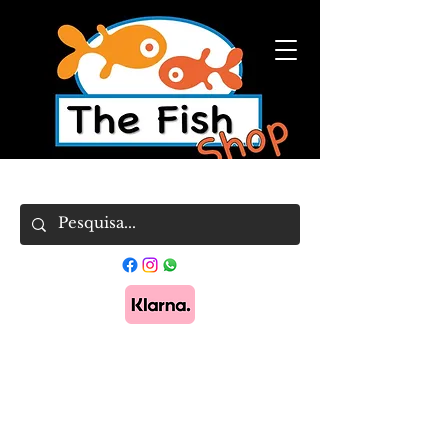
Pague em 3x sem juros com Klarna.
Saber
mais