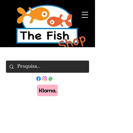
Pague em 3x sem juros com Klarna.
Saber
mais