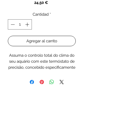
Precio
24,50 €
Cantidad
*
Agregar al carrito
Assuma o controlo total do clima do
seu aquário com este termóstato de
precisão, concebido especificamente
para otimizar o desempenho do seu
sistema de ventilação. Ao
automatizar a gestão da temperatura,
garante um ambiente aquático
estável, ao mesmo tempo que
melhora a eficiência do
arrefecimento da superfície.
Equipado com um sensor de