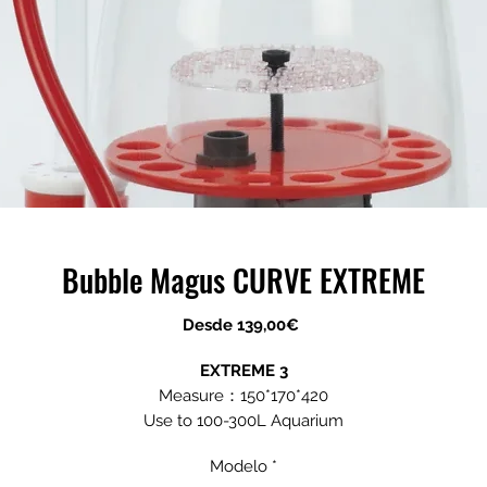
Bubble Magus CURVE EXTREME
Precio
Desde
139,00€
de
oferta
EXTREME 3
Measure：150*170*420
Use to 100-300L Aquarium
ROCK SP1.0 Pump
Modelo
*
220-240V, 50Hz, 12W (120V, 60Hz, 0.5A)