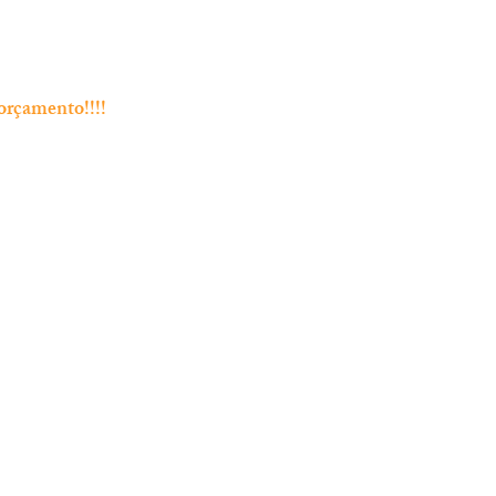
orçamento!!!!
Endereço
Rua Bento Jesus Caraça nº4
2835-06 Baixa da Banheira
 Chamada