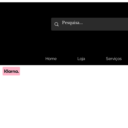
Home
Loja
Serviços
Pague em 3x sem juros com Klarna.
Saber mais