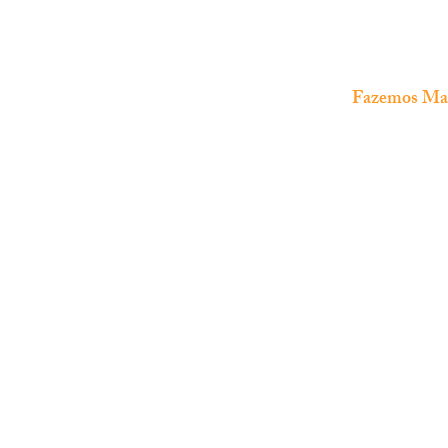
Fazemos Manu
The Fish Shop
Loja especializada em
aquariofilia
marinha