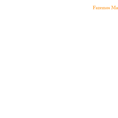
Fazemos Manu
The Fish Shop
Loja especializada em
aquariofilia
marinha