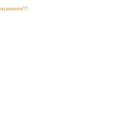
orçamento!!!!
Endereço
Rua Bento Jesus Caraça nº4
2835-06 Baixa da Banheira
 Chamada