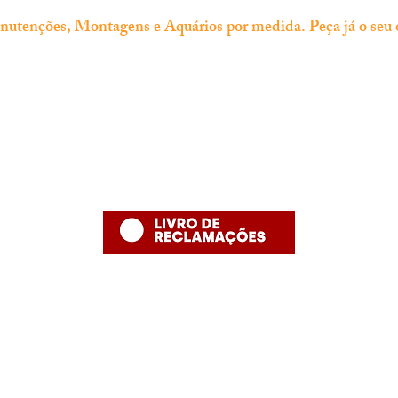
tenções, Montagens e Aquários por medida. Peça já o seu 
Informação
Contacto
thefishshoppt@gmail.com
Termos e Condições
Numero de telefone: 215958886 (
Política de Privacidade
número fixo nacional)
Política de Devolução
Política de Entrega
Desenvolvido por The Fish Shop
Hugo Alexandre Lopes de Jesus ,nome comercial "The Fish Shop"
NIF: PT 231848293
Rua Bento Jesus Caraça nº4
2835-069 Baixa da Banheira