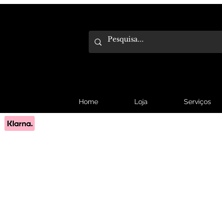
Home
Loja
Serviços
Pague em 3x sem juros com Klarna.
Saber mais