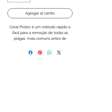
Agregar al carrito
Coral Protec é um método rápido e
fácil para a remoção de todas as
pragas mais comuns antes de
colocar os corais no aquário.
Seguindo o processo simples de
Coral Protect, faz com que seja
possível evitar pragas no aquário.
Coral Protect é uma solução de
cloroxilenol e uma mistura de
extratos naturais. Não contém iodo.
Coral Protect é eficiente para
expulsar os seguintes parasitas:
planárias (AEFW/Acropora Eating
Flatworms), nudibrânquios de
acroporas, aranhas de zoanthus,