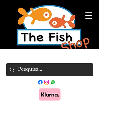
Pague em 3x sem juros com Klarna.
Saber
mais