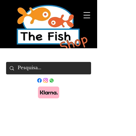
Pague em 3x sem juros com Klarna.
Saber
mais