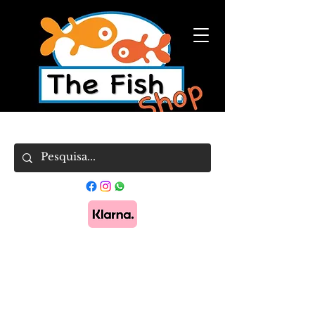
Pague em 3x sem juros com Klarna.
Saber
mais