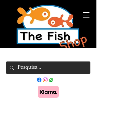
Pague em 3x sem juros com Klarna.
Saber
mais