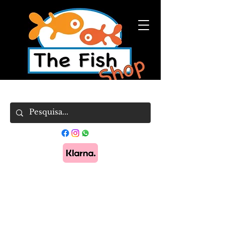
Pague em 3x sem juros com Klarna.
Saber
mais