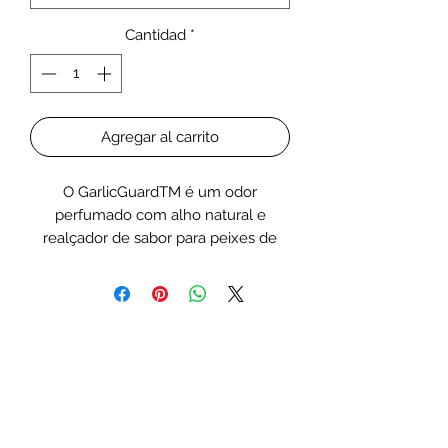
Cantidad
*
Agregar al carrito
O GarlicGuardTM é um odor
perfumado com alho natural e
realçador de sabor para peixes de
água doce e salgada. Nossa pesquisa
mostrou que muitos peixes são
atraídos por odores naturais, como o
alho. Basta misturar o GarlicGuardTM
com qualquer produto alimentar,
como os Flakes NutriDiet da
Seachem, para atrair o interesse de
comedores de cunhos, por exemplo,
disco e peixe-anjo marinho. O