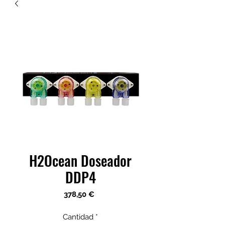
H2Ocean Doseador
DDP4
Precio
378,50 €
Cantidad
*