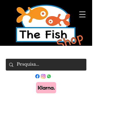
Pague em 3x sem juros com Klarna.
Saber
mais