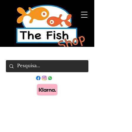
Pague em 3x sem juros com Klarna.
Saber
mais