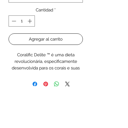
Cantidad
*
Agregar al carrito
Coralific Delite ™ é uma dieta
revolucionária, especificamente
desenvolvida para os corais e suas
necessidades nutricionais únicas,
oferecendo dois modos de
alimentação; "Targeted Gel Feeding"
diretamente na boca de um coral
específico ou "Squirt & Go ™ Feeding",
que permite que os pólipos de coral
capturem os alimentos na coluna de
água como se fossem zooplâncton.