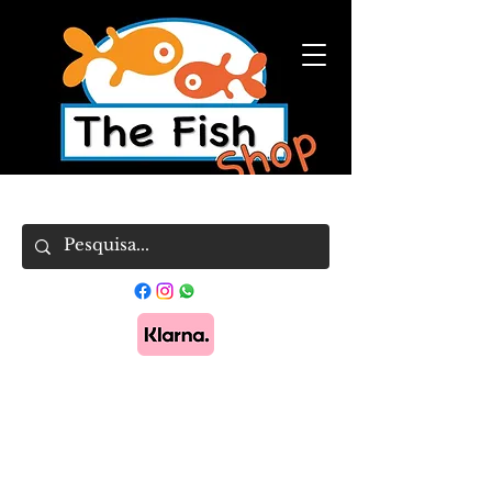
Pague em 3x sem juros com Klarna.
Saber
mais