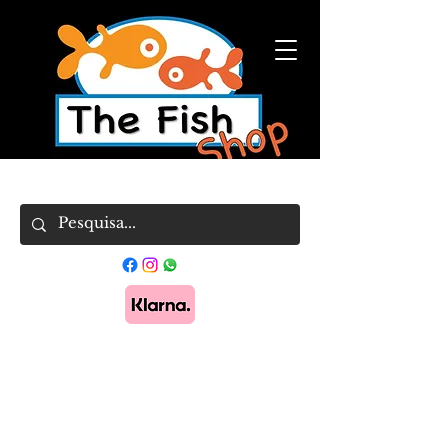
Pague em 3x sem juros com Klarna.
Saber
mais