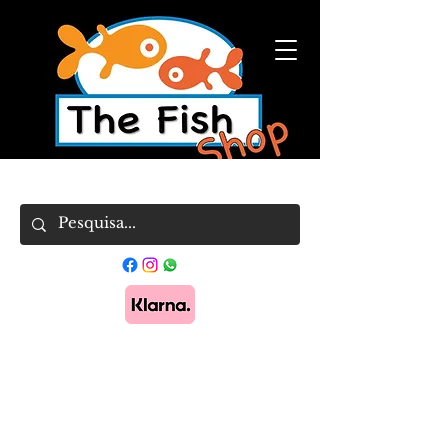
Pague em 3x sem juros com Klarna.
Saber
mais