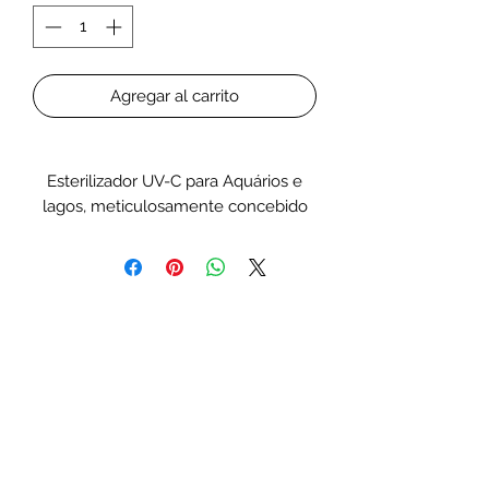
Agregar al carrito
Esterilizador UV-C para Aquários e
lagos, meticulosamente concebido
para cultivar um habitat aquático
limpo e próspero na sua lagoa. Criado
para elevar a sua experiência de
cuidado com a lagoa, este
esterilizador avançado combina
eficiência, confiabilidade e
funcionalidade ecologicamente
correta.
Principais Características:
Ambiente Ótimo para a Lagoa:
Fomente um ecossistema de