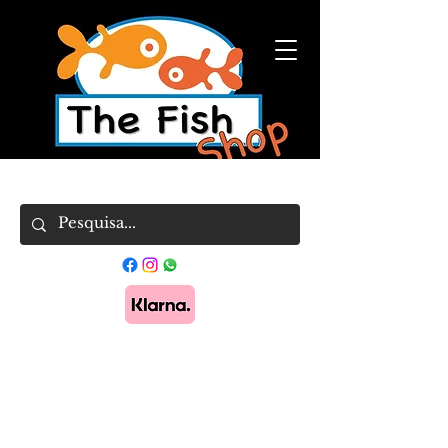
Pague em 3x sem juros com Klarna.
Saber
mais