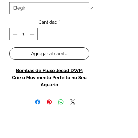
Cantidad
*
Agregar al carrito
Bombas de Fluxo Jecod DWP:
Crie o Movimento Perfeito no Seu
Aquário
As bombas de fluxo Jecod DWP são
a solução ideal para quem busca criar
um ambiente aquático dinâmico e
saudável. Com tecnologia avançada
e design compacto, essas bombas
oferecem um fluxo de água preciso