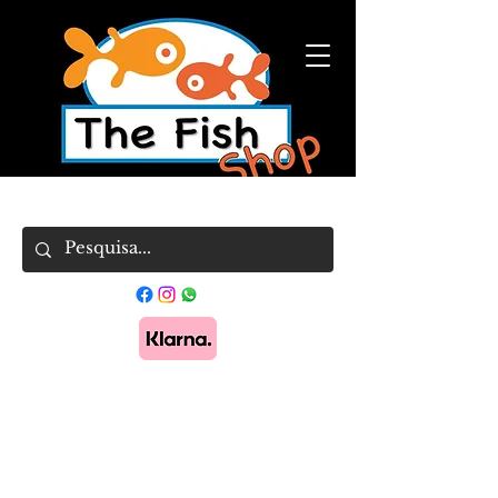
Pague em 3x sem juros com Klarna.
Saber
mais