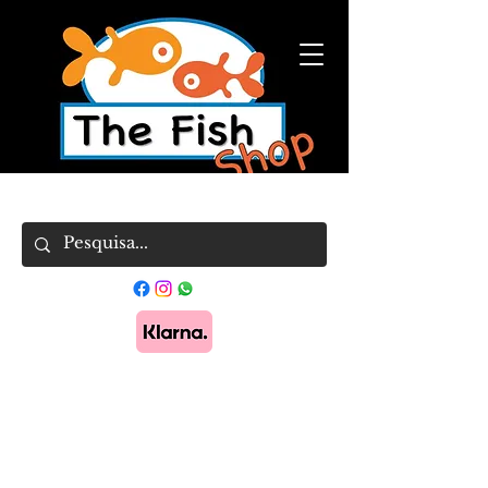
Pague em 3x sem juros com Klarna.
Saber
mais