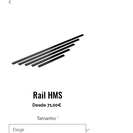
Rail HMS
Precio
Desde
71,00€
de
oferta
Tamanho
*