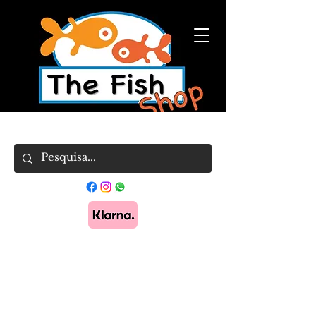
Pague em 3x sem juros com Klarna.
Saber
mais