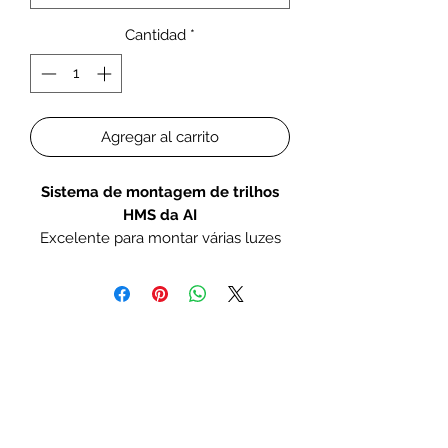
Cantidad
*
Agregar al carrito
Sistema de montagem de trilhos
HMS da AI
Excelente para montar várias luzes
em um trilho no seu aquário.
Solução de montagem para os LEDs
Hydra TwentySix, Hydra FiftyTwo e
Hydra HD.
Cada sistema requer: Um
suporte de aquário
de
montagem
de braço duplo,
um trilho de
montagem horizontal para caber o
comprimento do seu aquário e
suportes para cada Hydra (vendido