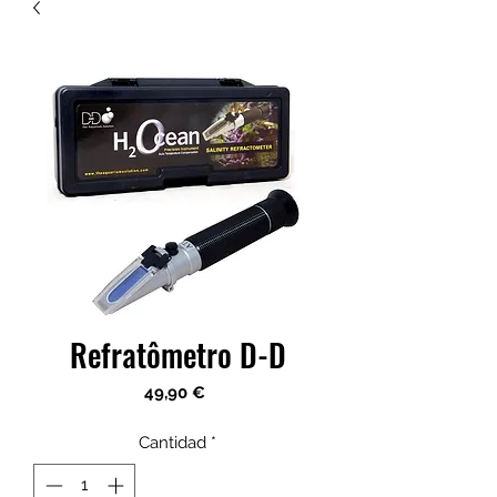
Refratômetro D-D
Precio
49,90 €
Cantidad
*