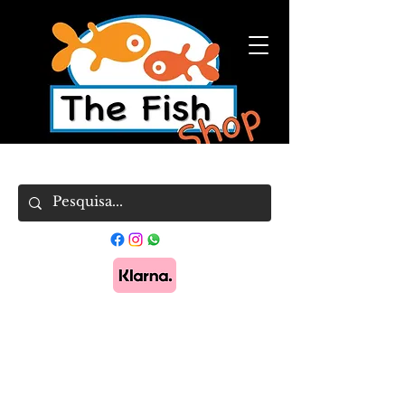
Pague em 3x sem juros com Klarna.
Saber
mais