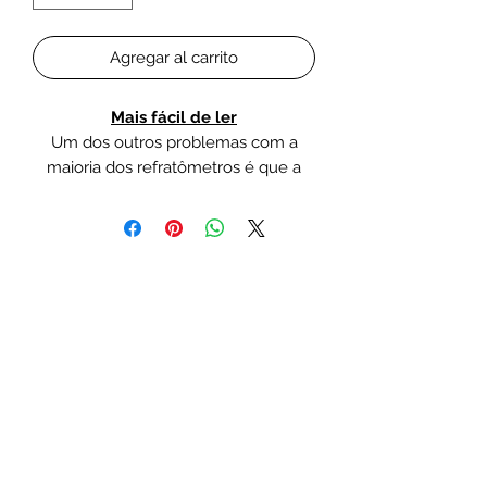
Agregar al carrito
Mais fácil de ler
Um dos outros problemas com a
maioria dos refratômetros é que a
escala exibida normalmente lê de 0 a
100 ppt, quando na verdade estamos
interessados ​​apenas na região de 30
a 40 ppt.
O novo refratômetro de água do mar
foi projetado especificamente para
ler de 0 a 40 ppt, o que oferece 2,5
vezes a resolução de uma escala
normal de 0 a 100.
Compensação Automática de
Temperatura (ATC)