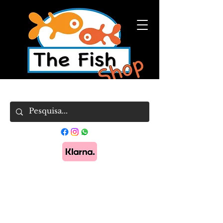
Pague em 3x sem juros com Klarna.
Saber
mais