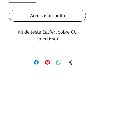
Agregar al carrito
Kit de teste Salifert cobre CU
(marítimo)
Teste facilmente o nível de cobre em
seu tanque. Com a confiança de
frigoríficos exigentes há anos, os kits
de teste Salifert apresentam alguns
dos resultados mais fáceis de ler
disponíveis para cada método de
teste.
Mantenha níveis saudáveis ​​de cobre
em seu aquário de água doce ou
salgada com o kit de teste Copper Cu
Salt Water Aquarium. O cobre em