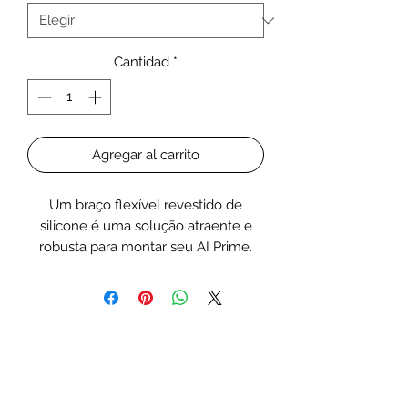
Cantidad
*
Agregar al carrito
Um braço flexível revestido de
silicone é uma solução atraente e
robusta para montar seu AI Prime.
Montagem mais flexível para um
aquário com ou sem aro.
*Clipes de gerenciamento de fios
estão incluídos.
12" = 30,5cm
18" = 45,8cm