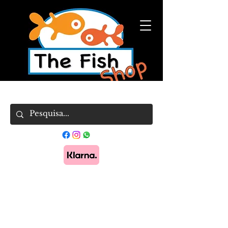
Pague em 3x sem juros com Klarna.
Saber
mais