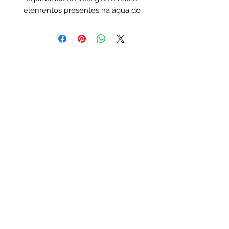
elementos presentes na água do
mar. É uma combinação completa
que reúne os oligoelementos
necessários para manter os corais
mais exigentes. Este aditivo é
particularmente adequado para
aquários que operam com um
reactor de cálcio. Intensifica a
coloração de todos os corais. Isento
de nitratos e fosfatos. Qualidade
farmacêuticaCor intensa
Contém: Potássio, Bromo, Boro, Iodo,
Strontium, Manganês, Níquel,
Cobalto e microelementos