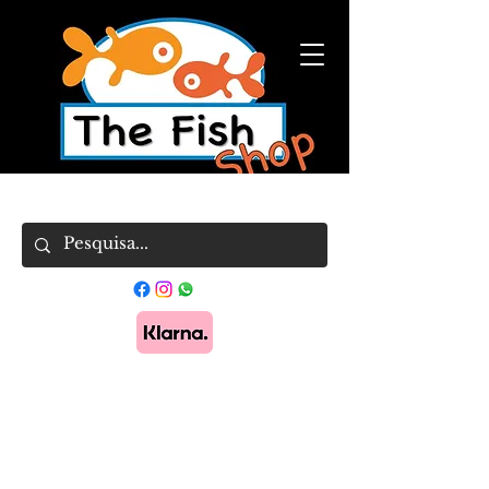
Pague em 3x sem juros com Klarna.
Saber
mais