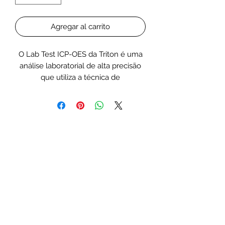
Agregar al carrito
O Lab Test ICP-OES da Triton é uma
análise laboratorial de alta precisão
que utiliza a técnica de
Espectroscopia de Emissão Óptica
com Plasma Indutivamente Acoplado
(ICP-OES) para medir os níveis de
elementos químicos na água do
aquário.
Esta ferramenta avançada permite
monitorizar com exatidão até 36
elementos, incluindo macro e
microelementos, além de possíveis
contaminantes, como metais
pesados.