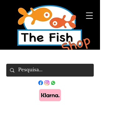
Pague em 3x sem juros com Klarna.
Saber
mais