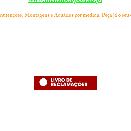
www.thefishshopcorals.pt
tenções, Montagens e Aquários por medida. Peça já o seu 
Informação
Contacto
thefishshoppt@gmail.com
Termos e Condições
Numero de telefone: 215958886 (
Política de Privacidade
número fixo nacional)
Política de Devolução
Política de Entrega
Desenvolvido por The Fish Shop
Hugo Alexandre Lopes de Jesus ,nome comercial "The Fish Shop"
NIF: PT 231848293
Rua Bento Jesus Caraça nº4