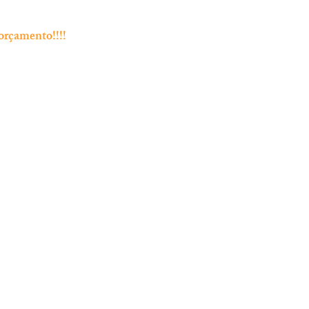
orçamento!!!!
Endereço
Rua Bento Jesus Caraça nº4
2835-06 Baixa da Banheira
 Chamada