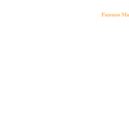
Fazemos Manu
The Fish Shop
Loja especializada em
aquariofilia
marinha