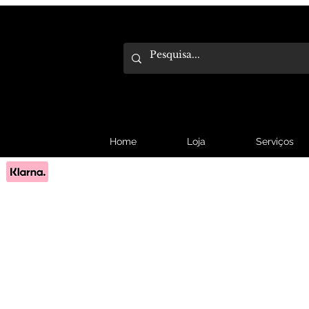
Home
Loja
Serviços
Pague em 3x sem juros com Klarna.
Saber mais