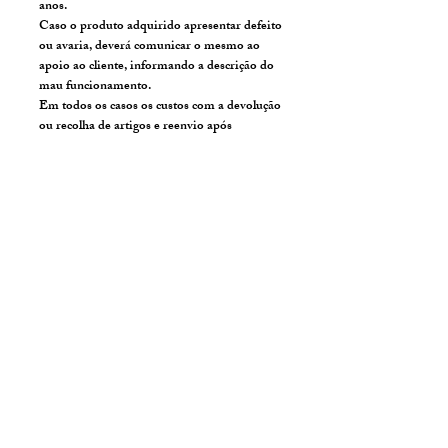
anos.
Caso o produto adquirido apresentar defeito
ou avaria, deverá comunicar o mesmo ao
apoio ao cliente, informando a descrição do
mau funcionamento.
Em todos os casos os custos com a devolução
ou recolha de artigos e reenvio após
reparação dentro ou do período da Garantia,
serão suportados pelo cliente, devendo este
efetuar o pagamento por transferência
bancária para o N.I.B. que consta nos meios
de pagamento.
Após a recepção do artigo nas nossas
instalações, faremos a verificação técnica e,
se verificação técnica detectar sinais de mau
uso, e/ou qualquer problema que possa ter
causado o mau funcionamento do artigo (por
ex: queda, humidade, etc.) será contactado
para nos indicar se pretende que
procedemos à reparação do equipamento
remetendo o mesmo para a assistência
técnica da marca.
No caso de bens fora do prazo de garantia,