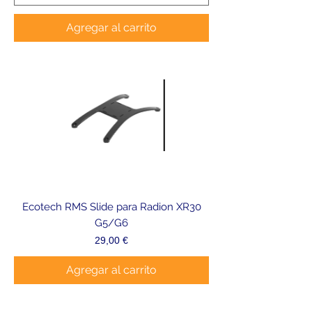
Agregar al carrito
Ecotech RMS Slide para Radion XR30
G5/G6
Precio
29,00 €
Agregar al carrito