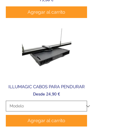
Agregar al carrito
ILLUMAGIC CABOS PARA PENDURAR
Precio de oferta
Desde
24,90 €
Agregar al carrito