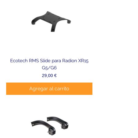
Ecotech RMS Slide para Radion XR15
G5/G6
Precio
29,00 €
Agregar al carrito