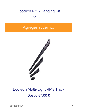
Ecotech RMS Hanging Kit
Precio
54,90 €
Agregar al carrito
Ecotech Multi-Light RMS Track
Precio de oferta
Desde
57,00 €