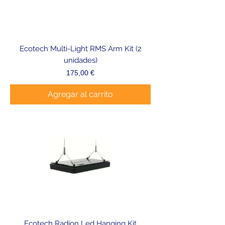
Ecotech Multi-Light RMS Arm Kit (2
unidades)
Precio
175,00 €
Agregar al carrito
Ecotech Radion Led Hanging Kit