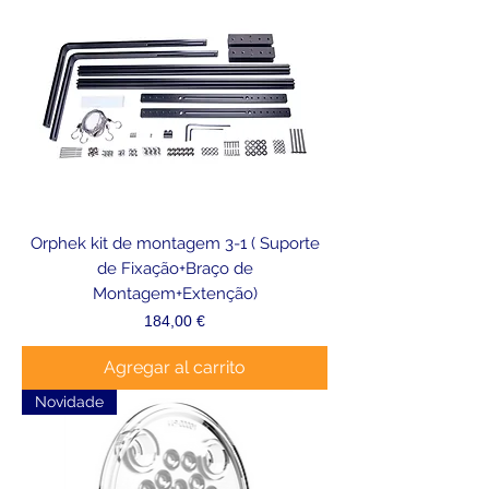
Orphek kit de montagem 3-1 ( Suporte
de Fixação+Braço de
Montagem+Extenção)
Precio
184,00 €
Agregar al carrito
Novidade