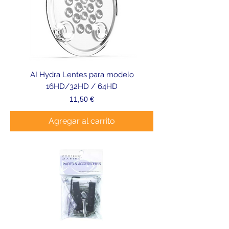
AI Hydra Lentes para modelo
16HD/32HD / 64HD
Precio
11,50 €
Agregar al carrito