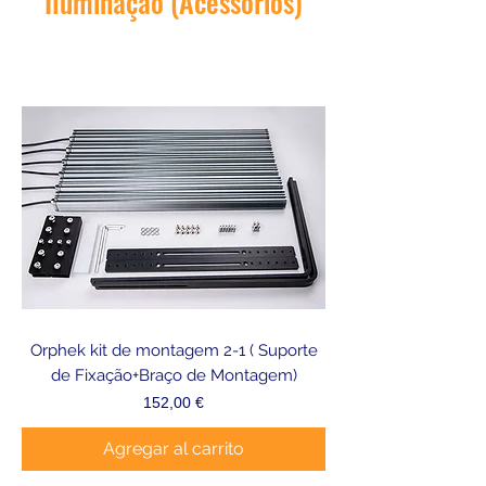
Iluminação (Acessórios)
Orphek kit de montagem 2-1 ( Suporte
de Fixação+Braço de Montagem)
Precio
152,00 €
Agregar al carrito