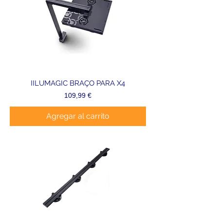
IILUMAGIC BRAÇO PARA X4
Precio
109,99 €
Agregar al carrito