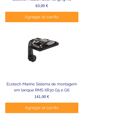
Precio
63,00 €
Agregar al carrito
Ecotech Marine Sistema de montagem
em tanque RMS XR30 G5 e G6
Precio
141,00 €
Agregar al carrito