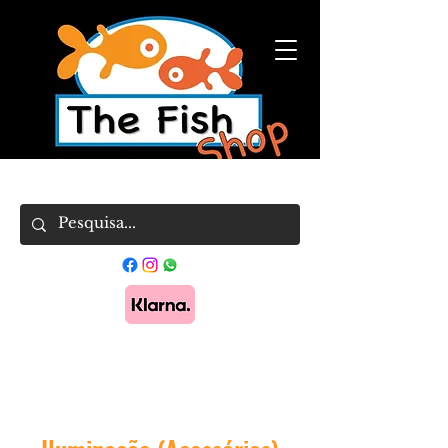
Pague em 3x sem juros com Klarna.
Saber
mais