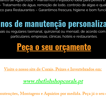
uários de Água Doce – Mantemos o equilíbrio ideal para peixes e
 Tratamento de água, remoção de lodo, controlo de algas e qual
sco para Restaurantes – Garantimos frescura, higiene e bom fun
anos de manutenção personaliz
uais ou regulares (semanal, quinzenal ou mensal), de acordo com 
particulares, empresas, clínicas, hotéis e restaurantes.
Peça o seu orçamento
Visite o nosso site de Corais, Peixes e Invertebrados em:
www.thefishshopcorals.pt
tenções, Montagens e Aquários por medida. Peça já o seu 
Informação
Contacto