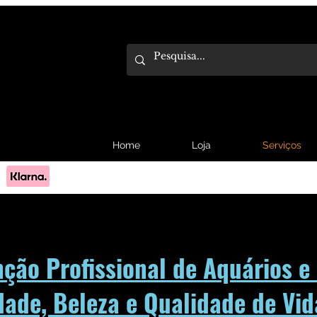
Home
Loja
Serviços
Pague em 3x sem juros com Klarna.
Saber mais
ção Profissional de Aquários 
dade, Beleza e Qualidade de Vi