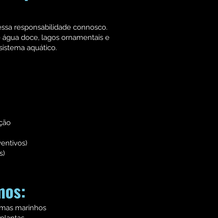
essa responsabilidade connosco.
e água doce, lagos ornamentais e
sistema aquático.
ação
entivos)
s)
mos:
temas marinhos