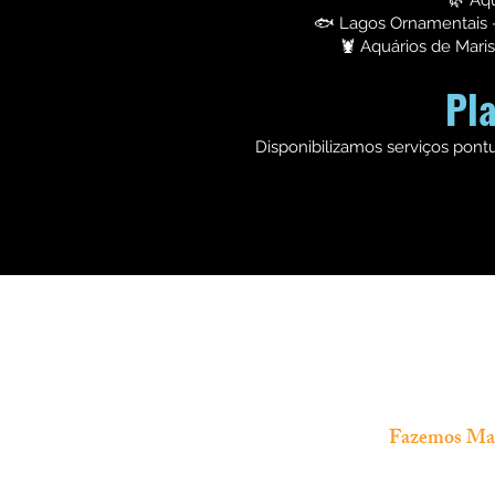
🌿 Aq
🐟 Lagos Ornamentais –
🦞 Aquários de Mari
Pl
Disponibilizamos serviços pont
Fazemos Manu