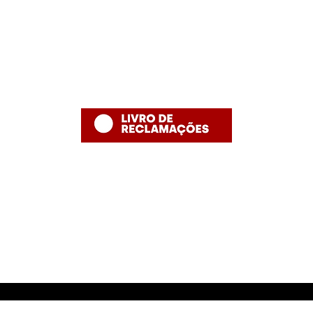
thefishshoppt@gmail.com
Termos e Condições
Numero de telefone: 215958886 (
Política de Privacidade
número fixo nacional)
Política de Devolução
Política de Entrega
Desenvolvido por The Fish Shop
Hugo Alexandre Lopes de Jesus ,nome comercial "The Fish Shop"
NIF: PT 231848293
Rua Bento Jesus Caraça nº4
2835-069 Baixa da Banheira
E-mail: thefishshoppt@gmail.com