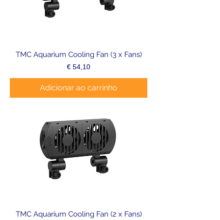
TMC Aquarium Cooling Fan (3 x Fans)
Preço
€ 54,10
Adicionar ao carrinho
TMC Aquarium Cooling Fan (2 x Fans)