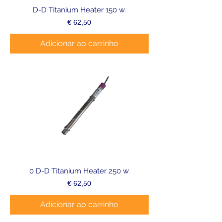
D-D Titanium Heater 150 w.
Preço
€ 62,50
Adicionar ao carrinho
0 D-D Titanium Heater 250 w.
Preço
€ 62,50
Adicionar ao carrinho