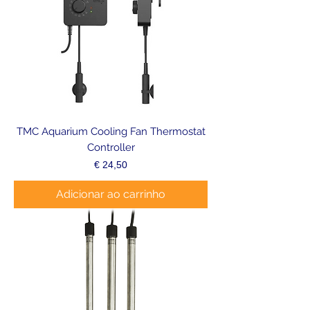
TMC Aquarium Cooling Fan Thermostat
Controller
Preço
€ 24,50
Adicionar ao carrinho