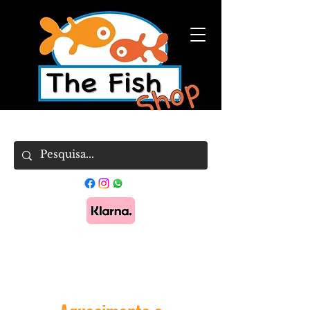
Pague em 3x sem juros com Klarna.
Saber
mais