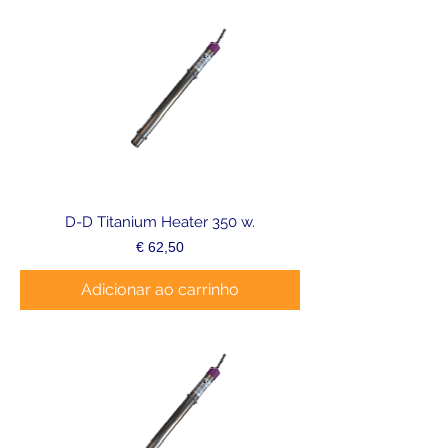
D-D Titanium Heater 350 w.
Preço
€ 62,50
Adicionar ao carrinho