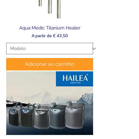
Aqua Medic Titanium Heater
Preço promocional
A partir de
€ 43,50
Adicionar ao carrinho