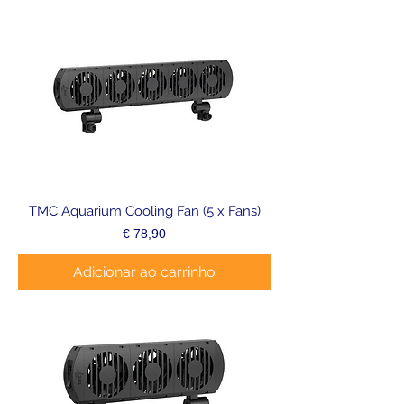
TMC Aquarium Cooling Fan (5 x Fans)
Preço
€ 78,90
Adicionar ao carrinho