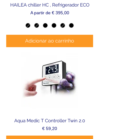
HAILEA chiller HC , Refrigerador ECO
Preço promocional
A partir de
€ 395,00
Adicionar ao carrinho
Aqua Medic T Controller Twin 2.0
Preço
€ 59,20