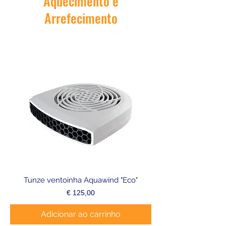
Aquecimento e
Arrefecimento
Tunze ventoinha Aquawind "Eco"
Preço
€ 125,00
Adicionar ao carrinho