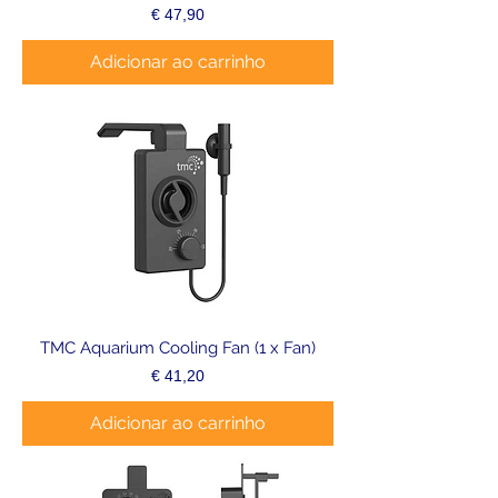
Preço
€ 47,90
Adicionar ao carrinho
TMC Aquarium Cooling Fan (1 x Fan)
Preço
€ 41,20
Adicionar ao carrinho