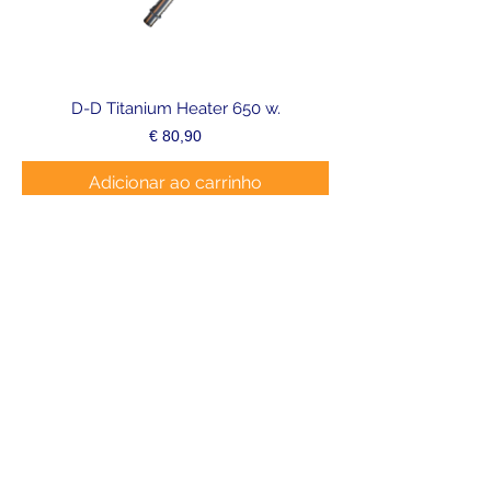
D-D Titanium Heater 650 w.
Preço
€ 80,90
Adicionar ao carrinho
Térmostato Platinium 50w - Aquael