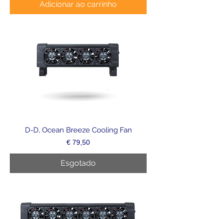
Adicionar ao carrinho
D-D, Ocean Breeze Cooling Fan
Preço
€ 79,50
Esgotado