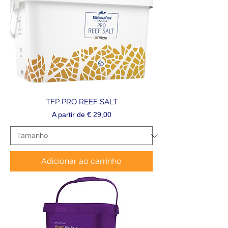
TFP PRO REEF SALT
Preço promocional
A partir de
€ 29,00
Adicionar ao carrinho