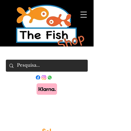
Pague em 3x sem juros com Klarna.
Saber
mais