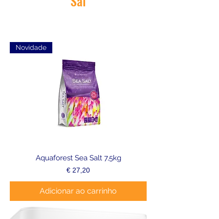
Sal
Novidade
Aquaforest Sea Salt 7,5kg
Preço
€ 27,20
Adicionar ao carrinho