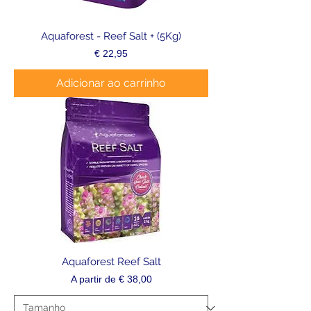
Aquaforest - Reef Salt + (5Kg)
Preço
€ 22,95
Adicionar ao carrinho
Aquaforest Reef Salt
Preço promocional
A partir de
€ 38,00