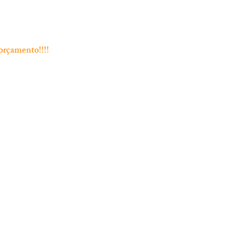
H)
orçamento!!!!
Endereço
Rua Bento Jesus Caraça nº4
2835-06 Baixa da Banheira
 Chamada
. A
 A
e
as
ar