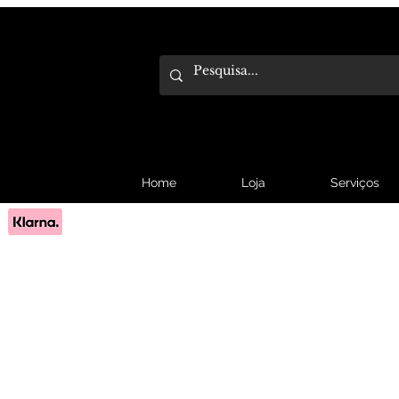
Home
Loja
Serviços
Pague em 3x sem juros com Klarna.
Saber mais