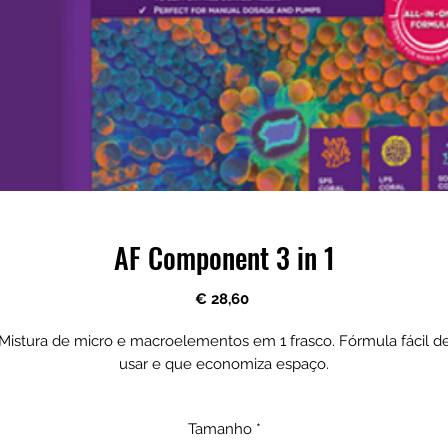
AF Component 3 in 1
Preço
€ 28,60
Mistura de micro e macroelementos em 1 frasco. Fórmula fácil d
usar e que economiza espaço.
O Componente 3 em 1 é um produto abrangente de macro e
Tamanho
*
icroelementos, dedicado a aquários marinhos, criado com base 