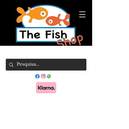
Pague em 3x sem juros com Klarna.
Saber
mais