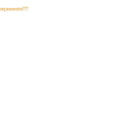
orçamento!!!!
Endereço
Rua Bento Jesus Caraça nº4
2835-06 Baixa da Banheira
 Chamada