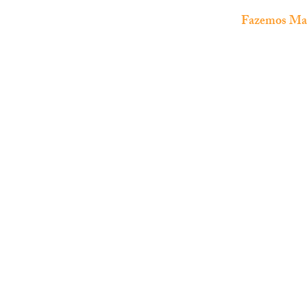
Fazemos Manu
The Fish Shop
Loja especializada em
aquariofilia
marinha