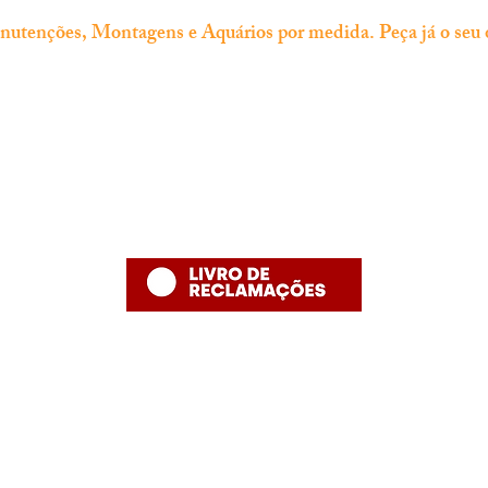
tenções, Montagens e Aquários por medida. Peça já o seu 
Informação
Contacto
thefishshoppt@gmail.com
Termos e Condições
Numero de telefone: 215958886 (
Política de Privacidade
número fixo nacional)
Política de Devolução
Política de Entrega
Desenvolvido por The Fish Shop
Hugo Alexandre Lopes de Jesus ,nome comercial "The Fish Shop"
NIF: PT 231848293
Rua Bento Jesus Caraça nº4
2835-069 Baixa da Banheira