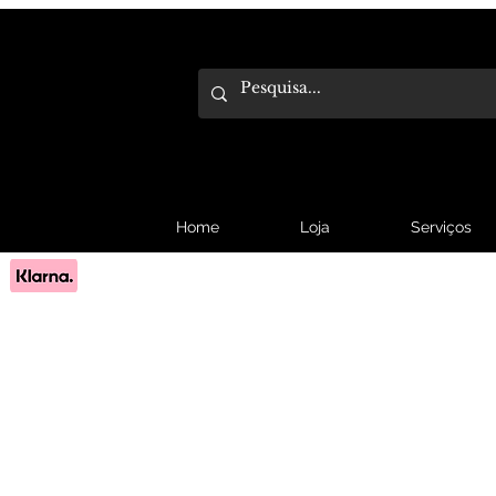
Home
Loja
Serviços
Pague em 3x sem juros com Klarna.
Saber mais