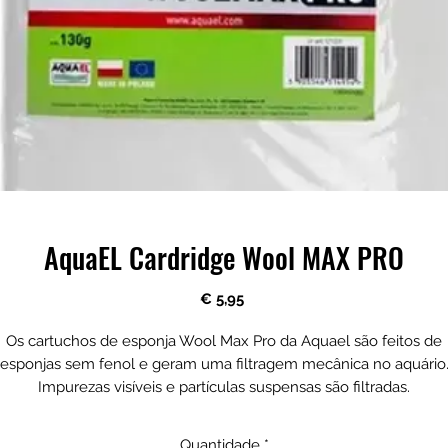
AquaEL Cardridge Wool MAX PRO
Preço
€ 5,95
Os cartuchos de esponja Wool Max Pro da Aquael são feitos de
esponjas sem fenol e geram uma filtragem mecânica no aquário
Impurezas visíveis e partículas suspensas são filtradas.
ém disso, os cartuchos de esponja são adequados para estabele
ali bactérias nitrificantes.
Quantidade
*