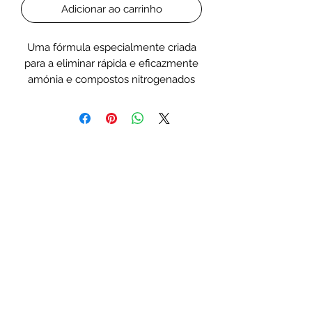
Adicionar ao carrinho
Uma fórmula especialmente criada
para a eliminar rápida e eficazmente
amónia e compostos nitrogenados
do aquário. Bio S contém cepas
bacterianas especialmente
selecionadas que criam um ambiente
perfeito para a replicação das
bactérias Nitrospirae e
Nitrobacteraceae, que são
responsáveis ​​pelo ciclo do azoto. No
processo de nitrificação, as bactérias
removem compostos, como amónia
e nitritos da água. Bio S é
recomendado especialmente nos
primeiros dias após a instalação de
um novo aquário para iniciar e
acelerar o processo de nitrificação.