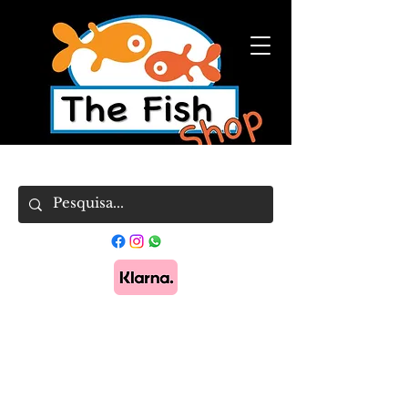
Pague em 3x sem juros com Klarna.
Saber
mais