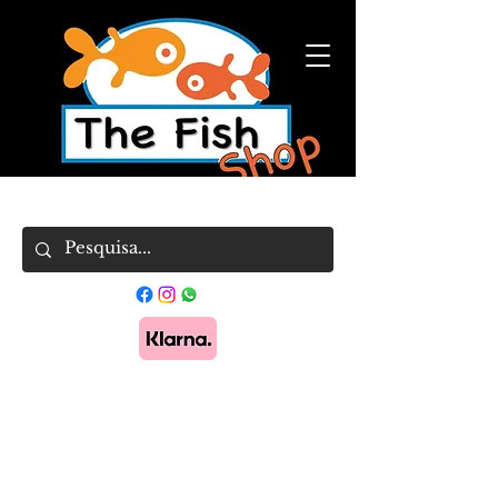
Pague em 3x sem juros com Klarna.
Saber
mais