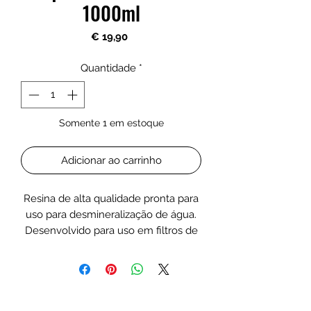
1000ml
Preço
€ 19,90
Quantidade
*
Somente 1 em estoque
Adicionar ao carrinho
Resina de alta qualidade pronta para
uso para desmineralização de água.
Desenvolvido para uso em filtros de
osmose reversa, principalmente
como último estágio de purificação
da água da torneira.
A resina de desmineralização é ideal
para a produção de água totalmente