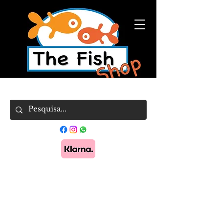
Pague em 3x sem juros com Klarna.
Saber
mais