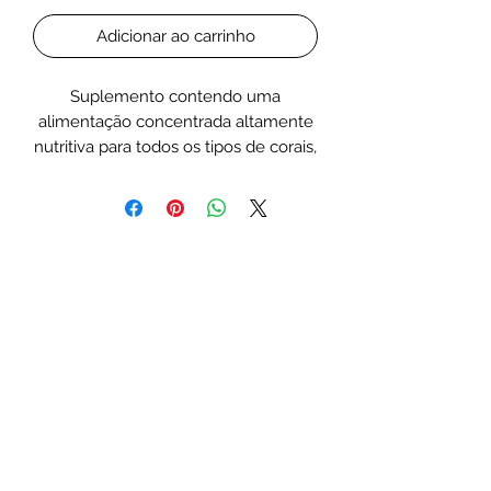
Adicionar ao carrinho
Suplemento contendo uma
alimentação concentrada altamente
nutritiva para todos os tipos de corais,
especialmente corais SPS. AF Energy
é uma composição única dos
extratos naturais mais valiosos.
Contém ácidos graxos ômega-3 e
ômega-6 insaturados, vitaminas e
aminoácidos. AF Energy contém um
extrato natural de um zooplâncton
especialmente selecionado. Ao
limitar o crescimento de
zooxanthellae, aumenta a coloração
pastel brilhante dos corais SPS. AF
Energy foi enriquecido com sulfato
de cobre, necessário para o