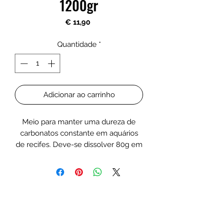
1200gr
Preço
€ 11,90
Quantidade
*
Adicionar ao carrinho
Meio para manter uma dureza de
carbonatos constante em aquários
de recifes. Deve-se dissolver 80g em
1000ml de água desmineralizada. A
fim de manter o equilíbrio de iões
deve ser também usado o cálcio,
magnésio e Reef Sais Minerais
Aquaforest.