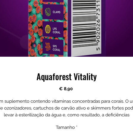
Aquaforest Vitality
Preço
€ 8,90
m suplemento contendo vitaminas concentradas para corais. O u
e ozonizadores, cartuchos de carvão ativo e skimmers fortes po
levar à esterilização da água e, como resultado, a deficiências
vitamínicas. AF Vitality completa a água com todas as vitaminas
Tamanho
*
necessárias que são retiradas pelo sistema de filtração em sistem