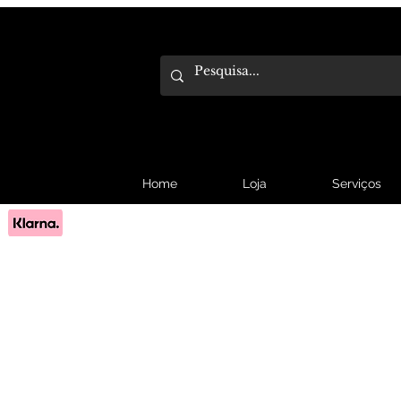
Home
Loja
Serviços
Pague em 3x sem juros com Klarna.
Saber mais