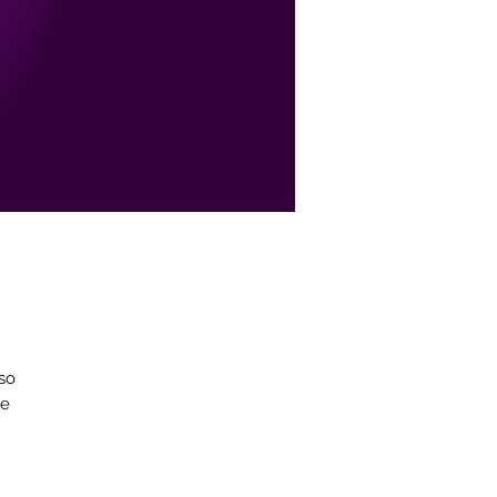
so
de
a