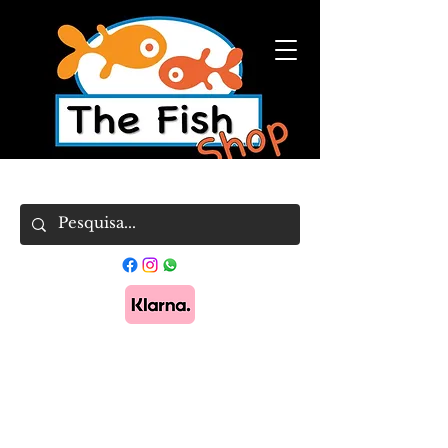
Pague em 3x sem juros com Klarna.
Saber
mais