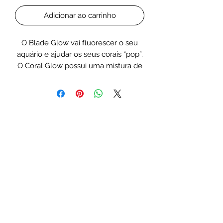
Adicionar ao carrinho
O Blade Glow vai fluorescer o seu
aquário e ajudar os seus corais “pop”.
O Coral Glow possui uma mistura de
LEDs que maximiza os picos
espectrais que mostram a
fluorescência dos corais.
Ideal como uma fonte suplementar
de fluorescência que pode ser
adicionada a um Blade Grow ou
complementar sua iluminação atual
para encontrar sua combinação
perfeita “justa”.
Espectro de Briprestro:
O Blade Glow é intransigente em
uma missão para fluorescer corais.