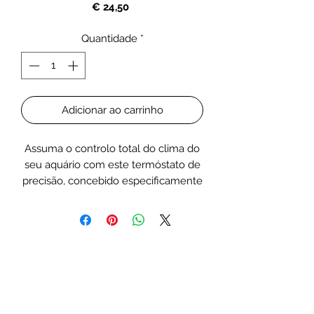
Preço
€ 24,50
Quantidade
*
Adicionar ao carrinho
Assuma o controlo total do clima do
seu aquário com este termóstato de
precisão, concebido especificamente
para otimizar o desempenho do seu
sistema de ventilação. Ao
automatizar a gestão da temperatura,
garante um ambiente aquático
estável, ao mesmo tempo que
melhora a eficiência do
arrefecimento da superfície.
Equipado com um sensor de