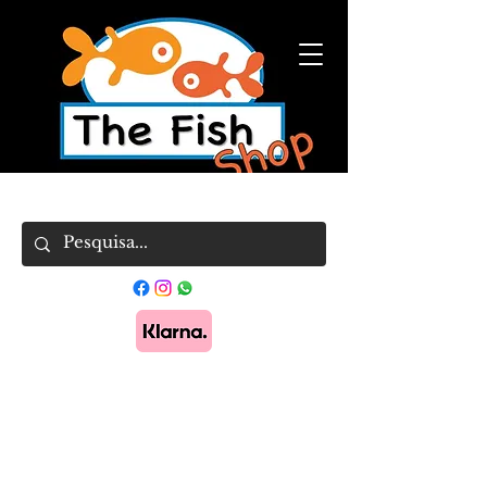
Pague em 3x sem juros com Klarna.
Saber
mais