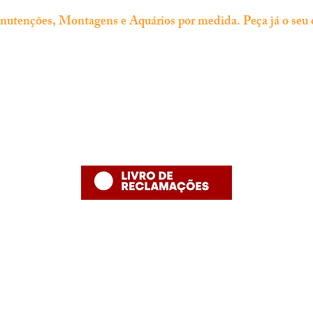
tenções, Montagens e Aquários por medida. Peça já o seu 
Informação
Contacto
thefishshoppt@gmail.com
Termos e Condições
Numero de telefone: 215958886 (
Política de Privacidade
número fixo nacional)
Política de Devolução
Política de Entrega
Desenvolvido por The Fish Shop
Hugo Alexandre Lopes de Jesus ,nome comercial "The Fish Shop"
NIF: PT 231848293
Rua Bento Jesus Caraça nº4
2835-069 Baixa da Banheira