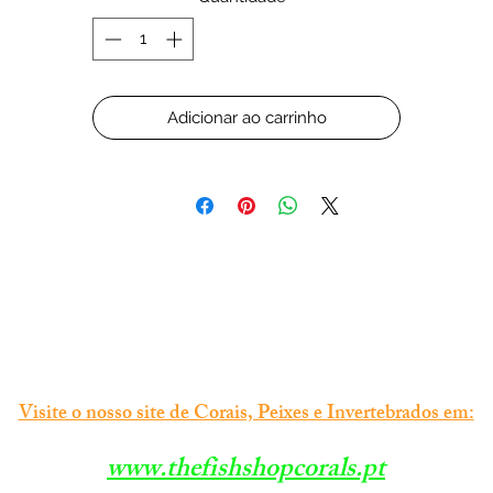
lo a ver seus corais e peixes com uma luz mais natural.
Adicionar ao carrinho
Visite o nosso site de Corais, Peixes e Invertebrados em:
www.thefishshopcorals.pt