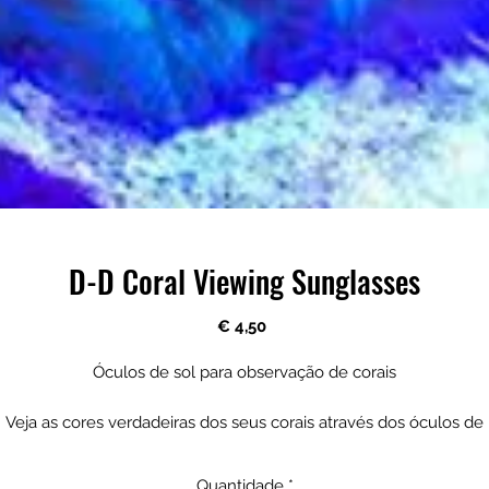
D-D Coral Viewing Sunglasses
Preço
€ 4,50
Óculos de sol para observação de corais
Veja as cores verdadeiras dos seus corais através dos óculos de
isualização de corais D-D! Nossos óculos de cor laranja removem
uz azul actínica que domina os aquários de água salgada para ajud
Quantidade
*