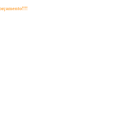
orçamento!!!!
Endereço
Rua Bento Jesus Caraça nº4
2835-06 Baixa da Banheira
 Chamada