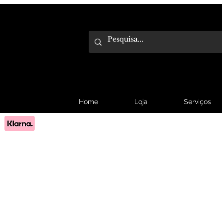
Home
Loja
Serviços
Pague em 3x sem juros com Klarna.
Saber mais