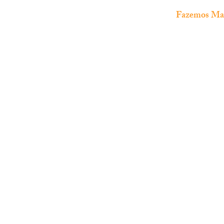
Fazemos Manu
The Fish Shop
Loja especializada em
aquariofilia
marinha