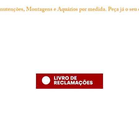
tenções, Montagens e Aquários por medida. Peça já o seu 
Informação
Contacto
thefishshoppt@gmail.com
Termos e Condições
Numero de telefone: 215958886 (
Política de Privacidade
número fixo nacional)
Política de Devolução
Política de Entrega
Desenvolvido por The Fish Shop
Hugo Alexandre Lopes de Jesus ,nome comercial "The Fish Shop"
NIF: PT 231848293
Rua Bento Jesus Caraça nº4
2835-069 Baixa da Banheira