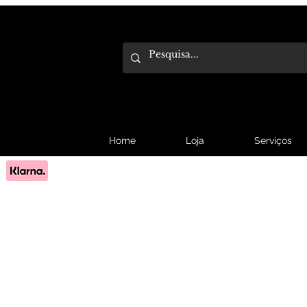
Home
Loja
Serviços
Pague em 3x sem juros com Klarna.
Saber mais