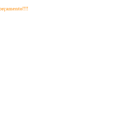
orçamento!!!!
Endereço
Rua Bento Jesus Caraça nº4
2835-06 Baixa da Banheira
 Chamada