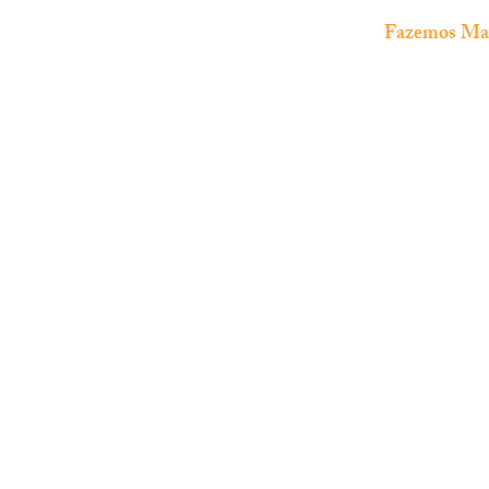
Fazemos Manu
The Fish Shop
Loja especializada em
aquariofilia
marinha