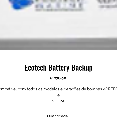
Ecotech Battery Backup
Preço
€ 276,90
ompatível com todos os modelos e gerações de bombas VORTE
e
VETRA.
Nota: As bombas retorno VECTRA requerem o uso de um
Booster de bateria reserva VECTRA vendido separadamente.
Quantidade
*