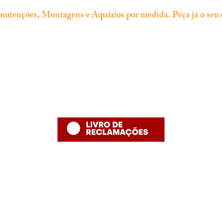
tenções, Montagens e Aquários por medida. Peça já o seu 
Informação
Contacto
thefishshoppt@gmail.com
Termos e Condições
Numero de telefone: 215958886 (
Política de Privacidade
número fixo nacional)
Política de Devolução
Política de Entrega
Desenvolvido por The Fish Shop
Hugo Alexandre Lopes de Jesus ,nome comercial "The Fish Shop"
NIF: PT 231848293
Rua Bento Jesus Caraça nº4
2835-069 Baixa da Banheira