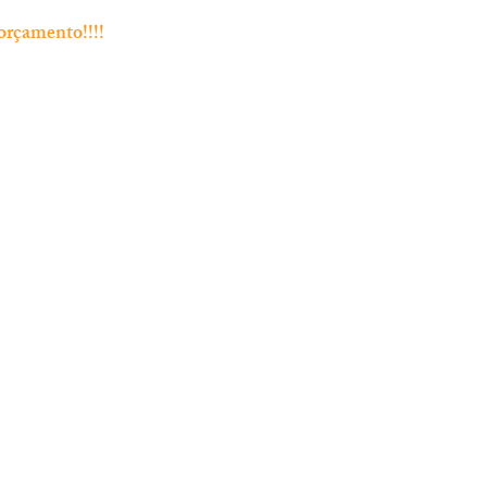
orçamento!!!!
Endereço
Rua Bento Jesus Caraça nº4
2835-06 Baixa da Banheira
 Chamada