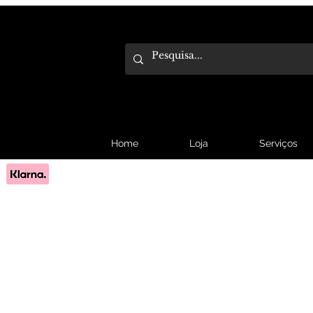
Home
Loja
Serviços
Pague em 3x sem juros com Klarna.
Saber mais