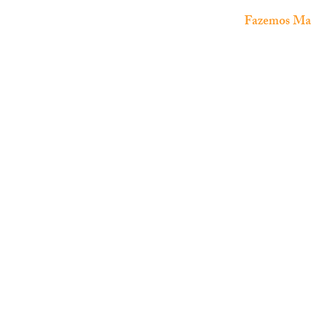
Fazemos Manu
The Fish Shop
Loja especializada em
aquariofilia
marinha