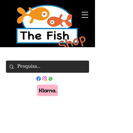
Pague em 3x sem juros com Klarna.
Saber
mais