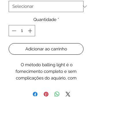
Quantidade
*
Adicionar ao carrinho
O método balling light é o
fornecimento completo e sem
complicações do aquário, com
elementos de Cálcio, Magnésio, KH e
Oligoelementos
O sistema balling light da FAUNA
MARIN é completo, que pode ser
usado em conjunto com todos os
sistemas de filtro comuns.
Com o método Balling-Light, você