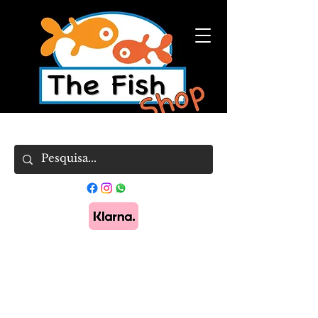
Pague em 3x sem juros com Klarna.
Saber
mais