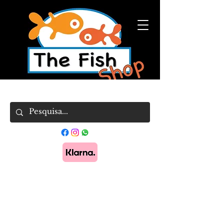
Pague em 3x sem juros com Klarna.
Saber
mais