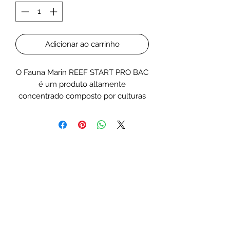
Adicionar ao carrinho
O Fauna Marin REEF START PRO BAC
é um produto altamente
concentrado composto por culturas
bacterianas vivas especialmente
selecionadas para acelerar o
processo de ciclagem biológica nos
aquários marinhos. Ideal para novos
sistemas ou após grandes mudanças,
este suplemento estabelece
rapidamente um ambiente micro-
biologicamente estável e seguro
para peixes e corais.
Vantagens principais:Contém cepas
bacterianas vivas altamente